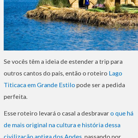
Se vocês têm a ideia de estender a trip para
outros cantos do país, então o roteiro
Lago
Titicaca em Grande Estilo
pode ser a pedida
perfeita.
Esse roteiro levará o casal a desbravar
o que há
de mais original na cultura e história dessa
civilização antiga dos Andes
, passando por