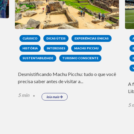
CLÁSSICO
DICAS ÚTEIS
EXPERIÊNCIAS ÚNICAS
HISTÓRIA
INTERESSES
MACHU PICCHU
SUSTENTABILIDADE
TURISMO CONSCIENTE
Desmistificando Machu Picchu: tudo o que você
precisa saber antes de visitar a...
A 
Li
5 min
leia mais
5 