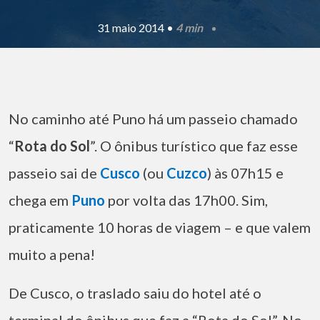
31 maio 2014 •
4 min
No caminho até Puno há um passeio chamado
“
Rota do Sol
”. O ônibus turístico que faz esse
passeio sai de
Cusco
(ou
Cuzco
) às 07h15 e
chega em
Puno
por volta das 17h00. Sim,
praticamente 10 horas de viagem – e que valem
muito a pena!
De Cusco, o traslado saiu do hotel até o