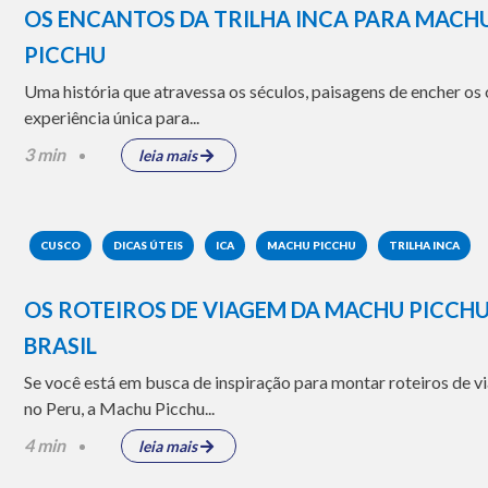
OS ENCANTOS DA TRILHA INCA PARA MACH
PICCHU
Uma história que atravessa os séculos, paisagens de encher os 
experiência única para...
3 min
leia mais
CUSCO
DICAS ÚTEIS
ICA
MACHU PICCHU
TRILHA INCA
OS ROTEIROS DE VIAGEM DA MACHU PICCH
BRASIL
Se você está em busca de inspiração para montar roteiros de 
no Peru, a Machu Picchu...
4 min
leia mais