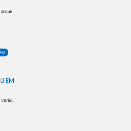
 porque
ACA
RU EM
 verão,