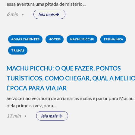
essa aventura uma pitada de mistério,...
6 min
leia mais
AGUAS CALIENTES
HOTÉIS
MACHU PICCHU
TRILHA INCA
TRILHAS
MACHU PICCHU: O QUE FAZER, PONTOS
TURÍSTICOS, COMO CHEGAR, QUAL A MELH
ÉPOCA PARA VIAJAR
Se você não vê a hora de arrumar as malas e partir para Machu
pela primeira vez, para...
13 min
leia mais