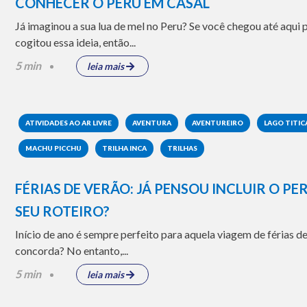
CONHECER O PERU EM CASAL
Já imaginou a sua lua de mel no Peru? Se você chegou até aqui
cogitou essa ideia, então...
5 min
leia mais
ATIVIDADES AO AR LIVRE
AVENTURA
AVENTUREIRO
LAGO TITIC
MACHU PICCHU
TRILHA INCA
TRILHAS
FÉRIAS DE VERÃO: JÁ PENSOU INCLUIR O PE
SEU ROTEIRO?
Início de ano é sempre perfeito para aquela viagem de férias de
concorda? No entanto,...
5 min
leia mais