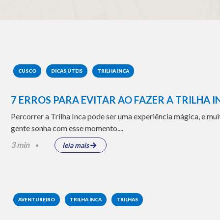
CUSCO
DICAS ÚTEIS
TRILHA INCA
7 ERROS PARA EVITAR AO FAZER A TRILHA 
Percorrer a Trilha Inca pode ser uma experiência mágica, e mui
gente sonha com esse momento....
3 min
leia mais
AVENTUREIRO
TRILHA INCA
TRILHAS