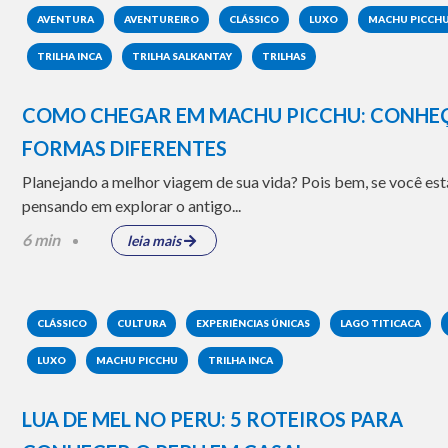
AVENTURA
AVENTUREIRO
CLÁSSICO
LUXO
MACHU PICCH
TRILHA INCA
TRILHA SALKANTAY
TRILHAS
COMO CHEGAR EM MACHU PICCHU: CONHE
FORMAS DIFERENTES
Planejando a melhor viagem de sua vida? Pois bem, se você est
pensando em explorar o antigo...
6 min
leia mais
CLÁSSICO
CULTURA
EXPERIÊNCIAS ÚNICAS
LAGO TITICACA
LUXO
MACHU PICCHU
TRILHA INCA
LUA DE MEL NO PERU: 5 ROTEIROS PARA