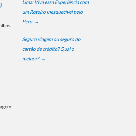
Lima: Viva essa Experiência com
U
um Roteiro Inesquecível pelo
Peru
→
olhos,
Seguro viagem ou seguro do
cartão de crédito? Qual o
melhor?
→
U
viagem