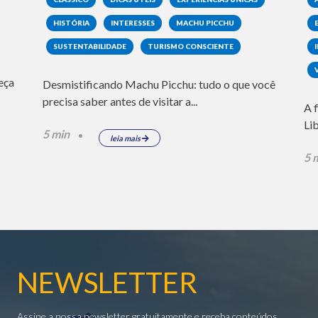
HISTÓRIA
INTERESSES
MACHU PICCHU
SUSTENTABILIDADE
TURISMO CONSCIENTE
eça
Desmistificando Machu Picchu: tudo o que você
precisa saber antes de visitar a...
A 
Li
5 min
leia mais
5 
NEWSLETTER
Assine a nossa newsletter gratuitamente e receba conteúdos