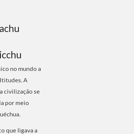
Machu
único no mundo a
titudes. A
 civilização se
da por meio
quéchua.
o que ligava a