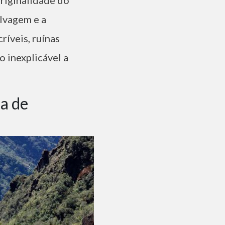
elvagem e a
ríveis, ruínas
o inexplicável a
ca de