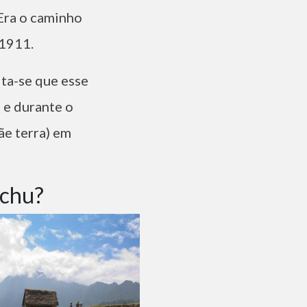
Era o caminho
 1911.
ita-se que esse
 e durante o
ãe terra) em
cchu?