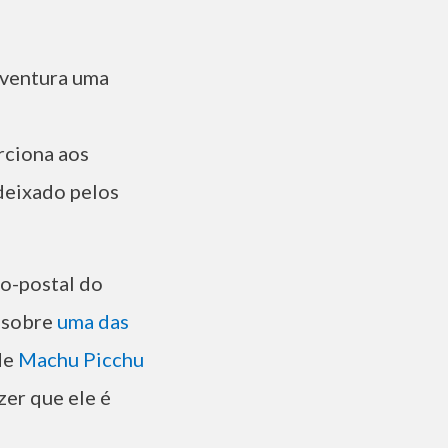
aventura uma
rciona aos
 deixado pelos
o-postal do
s sobre
uma das
de
Machu Picchu
zer que ele é