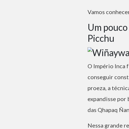
Vamos conhecer
Um pouco 
Picchu
O Império Inca 
conseguir const
proeza, a técni
expandisse por 
das Qhapaq Ñan,
Nessa grande red