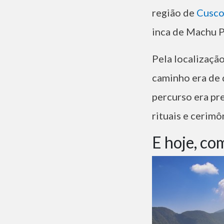
região de
Cusc
inca de Machu 
Pela localizaçã
caminho era de d
percurso era pr
rituais e cerimô
E hoje, co