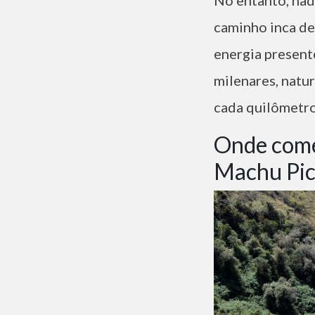
caminho inca de 
energia presente
milenares, natur
cada quilômetro
Onde começ
Machu Pi