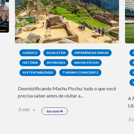
CLÁSSICO
DICAS ÚTEIS
EXPERIÊNCIAS ÚNICAS
HISTÓRIA
INTERESSES
MACHU PICCHU
SUSTENTABILIDADE
TURISMO CONSCIENTE
Desmistificando Machu Picchu: tudo o que você
precisa saber antes de visitar a...
A 
Li
5 min
leia mais
5 