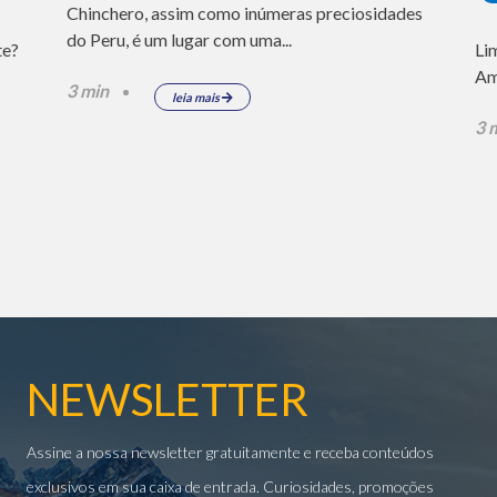
Chinchero, assim como inúmeras preciosidades
do Peru, é um lugar com uma...
te?
Li
Am
3 min
leia mais
3 
NEWSLETTER
Assine a nossa newsletter gratuitamente e receba conteúdos
exclusivos em sua caixa de entrada. Curiosidades, promoções