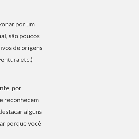
ixonar por um
nal, são poucos
ivos de origens
ventura etc.)
nte, por
que reconhecem
 destacar alguns
rar porque você