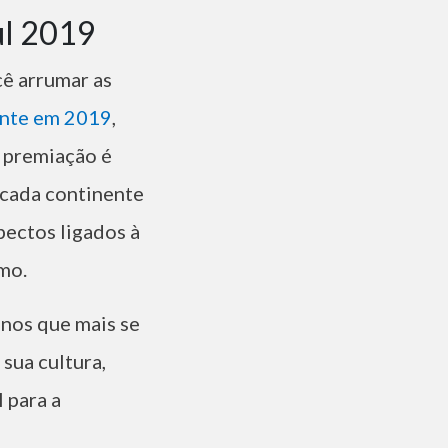
ul 2019
ê arrumar as
ente em 2019
,
a premiação é
 cada continente
pectos ligados à
smo.
inos que mais se
sua cultura,
 para a