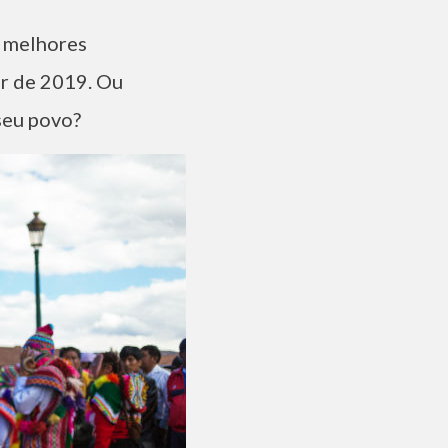
e melhores
or de 2019. Ou
seu povo?