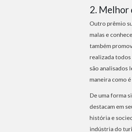
2. Melhor 
Outro prêmio su
malas e conhece
também promovid
realizada todos
são analisados 
maneira como é t
De uma forma si
destacam em seu
história e socie
indústria do tur