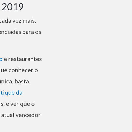
l 2019
cada vez mais,
enciadas para os
co
e restaurantes
que conhecer o
nica, basta
tique da
, e ver que o
o atual vencedor