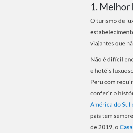
1. Melhor 
O turismo de lu
estabelecimento
viajantes que n
Não é difícil e
e hotéis luxuos
Peru com requint
conferir o hist
América do Sul
país tem sempre
de 2019, o
Casa