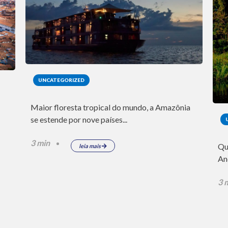
UNCATEGORIZED
Maior floresta tropical do mundo, a Amazônia
se estende por nove países...
3 min
Qu
leia mais
An
3 