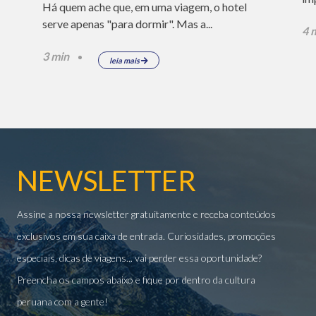
Há quem ache que, em uma viagem, o hotel
serve apenas "para dormir". Mas a...
4 
3 min
leia mais
NEWSLETTER
Assine a nossa newsletter gratuitamente e receba conteúdos
exclusivos em sua caixa de entrada. Curiosidades, promoções
especiais, dicas de viagens... vai perder essa oportunidade?
Preencha os campos abaixo e fique por dentro da cultura
peruana com a gente!