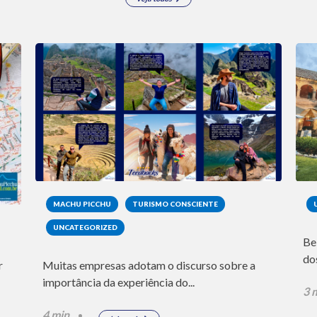
MACHU PICCHU
TURISMO CONSCIENTE
UNCATEGORIZED
Be
do
Muitas empresas adotam o discurso sobre a
r
importância da experiência do...
3 
4 min