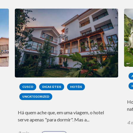
CUSCO
DICAS ÚTEIS
HOTÉIS
UNCATEGORIZED
Ho
nat
Há quem ache que, em uma viagem, o hotel
serve apenas "para dormir". Mas a...
4 