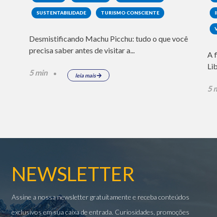
SUSTENTABILIDADE
TURISMO CONSCIENTE
Desmistificando Machu Picchu: tudo o que você
precisa saber antes de visitar a...
A 
Li
5 min
leia mais
5 
NEWSLETTER
Assine a nossa newsletter gratuitamente e receba conteúdos
exclusivos em sua caixa de entrada. Curiosidades, promoções