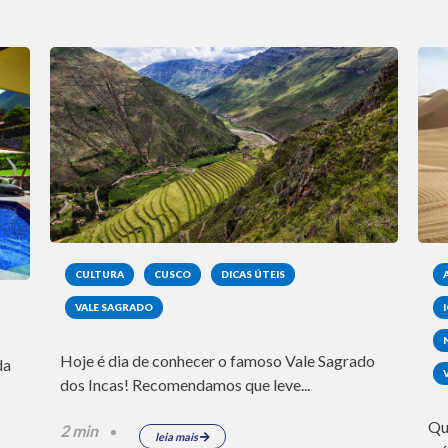
CULTURA
CUSCO
DICAS ÚTEIS
VALE SAGRADO
Hoje é dia de conhecer o famoso Vale Sagrado
da
dos Incas! Recomendamos que leve...
Qu
2 min
leia mais