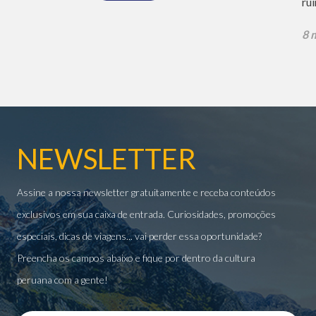
ruí
8 
NEWSLETTER
Assine a nossa newsletter gratuitamente e receba conteúdos
exclusivos em sua caixa de entrada. Curiosidades, promoções
especiais, dicas de viagens... vai perder essa oportunidade?
Preencha os campos abaixo e fique por dentro da cultura
peruana com a gente!