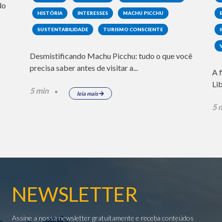
do
HISTÓRIA
INTERESSES
MACHU PICCHU
SUSTENTABILIDADE
TURISMO CONSCIENTE
Desmistificando Machu Picchu: tudo o que você
precisa saber antes de visitar a...
A 
Li
5 min
leia mais
5 
NEWSLETTER
Assine a nossa newsletter gratuitamente e receba conteúdos