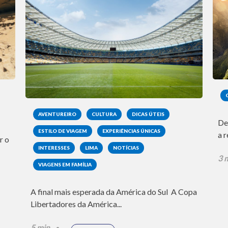
AVENTUREIRO
CULTURA
DICAS ÚTEIS
De
ESTILO DE VIAGEM
EXPERIÊNCIAS ÚNICAS
a 
r o
INTERESSES
LIMA
NOTÍCIAS
3 
VIAGENS EM FAMÍLIA
A final mais esperada da América do Sul A Copa
Libertadores da América...
5 min