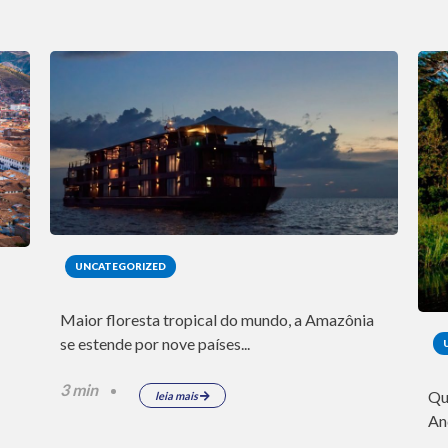
UNCATEGORIZED
Maior floresta tropical do mundo, a Amazônia
se estende por nove países...
3 min
Qu
leia mais
An