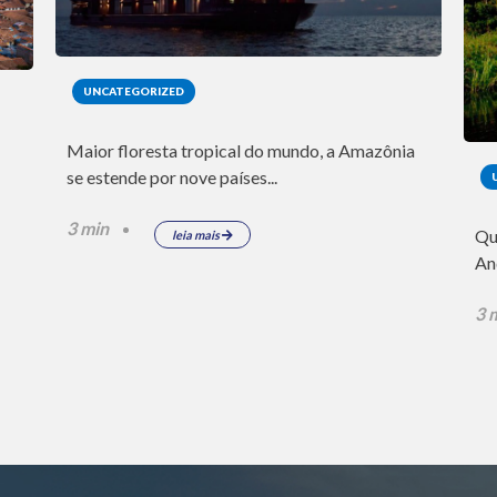
UNCATEGORIZED
Maior floresta tropical do mundo, a Amazônia
se estende por nove países...
3 min
Qu
leia mais
An
3 