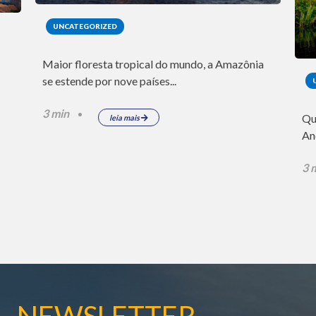
UNCATEGORIZED
Maior floresta tropical do mundo, a Amazônia
se estende por nove países...
3 min
Qu
leia mais
An
3 
NEWSLETTER